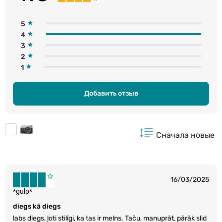
5
4
3
2
1
Добавить отзыв
Сначала новые
16/03/2025
*gulp*
diegs kā diegs
labs diegs, ļoti stilīgi, ka tas ir melns. Taču, manuprāt, pārāk slid