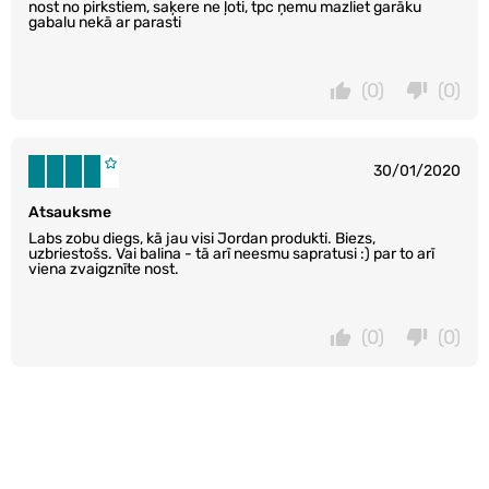
nost no pirkstiem, saķere ne ļoti, tpc ņemu mazliet garāku
gabalu nekā ar parasti
(0)
(0)
30/01/2020
Atsauksme
Labs zobu diegs, kā jau visi Jordan produkti. Biezs,
uzbriestošs. Vai balina - tā arī neesmu sapratusi :) par to arī
viena zvaigznīte nost.
(0)
(0)