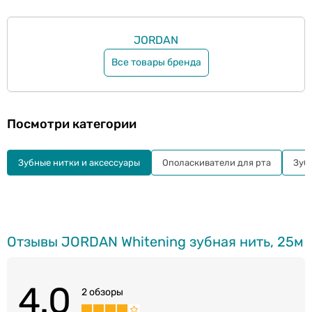
JORDAN
Все товары бренда
Посмотри категории
Зубные нитки и аксессуары
Ополаскиватели для рта
Зуб
Отзывы JORDAN Whitening зубная нить, 25м
4.0
2 обзоры