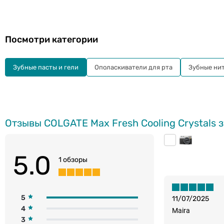
Посмотри категории
Зубные пасты и гели
Ополаскиватели для рта
Зубные нит
Отзывы COLGATE Max Fresh Cooling Crystals 
5.0
1 обзоры
5
11/07/2025
4
Maira
3