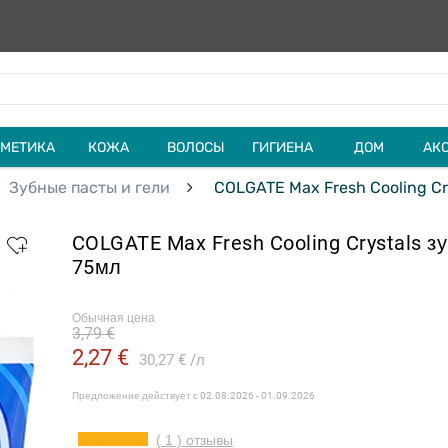
МЕТИКА
КОЖА
ВОЛОСЫ
ГИГИЕНА
ДОМ
АК
Зубные пасты и гели
COLGATE Max Fresh Cooling Cry
COLGATE Max Fresh Cooling Crystals зу
75мл
Обычная цена
3,79 €
2,27 €
30,27 €
л
Предложение действует с
02.08.2026 - 01.09.2026
( 1 ) отзывы