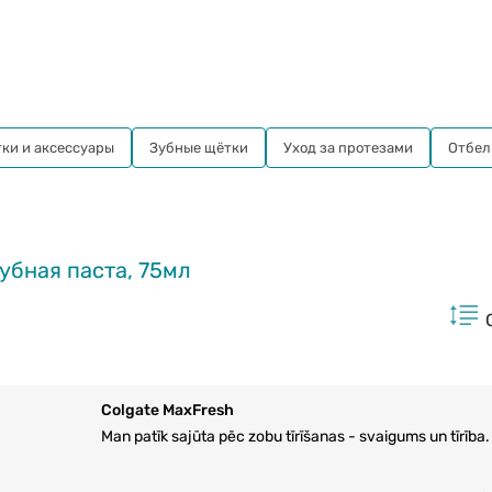
ки и аксессуары
Зубные щётки
Уход за протезами
Отбел
зубная паста, 75мл
Colgate MaxFresh
Man patīk sajūta pēc zobu tīrīšanas - svaigums un tīrība.