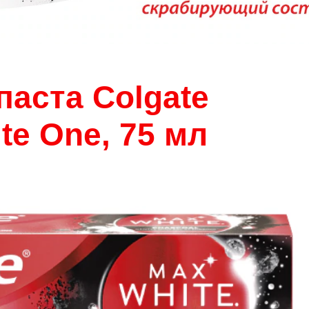
паста Colgate
te One, 75 мл