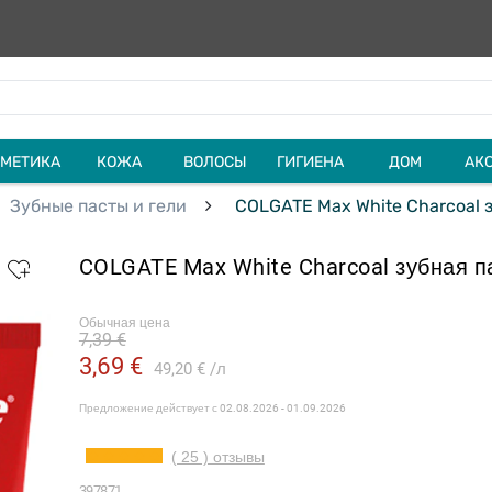
МЕТИКА
КОЖА
ВОЛОСЫ
ГИГИЕНА
ДОМ
АК
Зубные пасты и гели
COLGATE Max White Charcoal з
COLGATE Max White Charcoal зубная п
Обычная цена
7,39 €
3,69 €
49,20 €
л
Предложение действует с
02.08.2026 - 01.09.2026
( 25 ) отзывы
397871