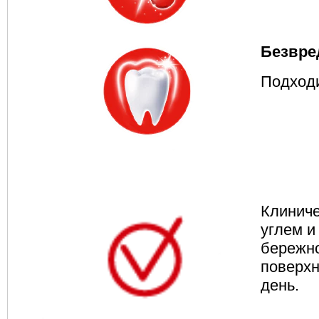
Безвре
Подходи
Клиниче
углем и
бережно
поверхн
день.