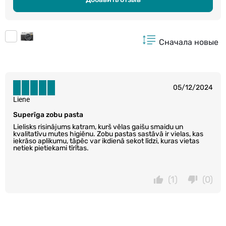
Сначала новые
05/12/2024
Liene
Superīga zobu pasta
Lielisks risinājums katram, kurš vēlas gaišu smaidu un
kvalitatīvu mutes higiēnu. Zobu pastas sastāvā ir vielas, kas
iekrāso aplikumu, tāpēc var ikdienā sekot līdzi, kuras vietas
netiek pietiekami tīrītas.
(1)
(0)