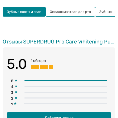
Зубные пасты и гели
Ополаскиватели для рта
Зубные нит
Отзывы SUPERDRUG Pro Care Whitening Purple зубная паста, 75мл
5.0
1 обзоры
5
4
3
2
1
Добавить отзыв