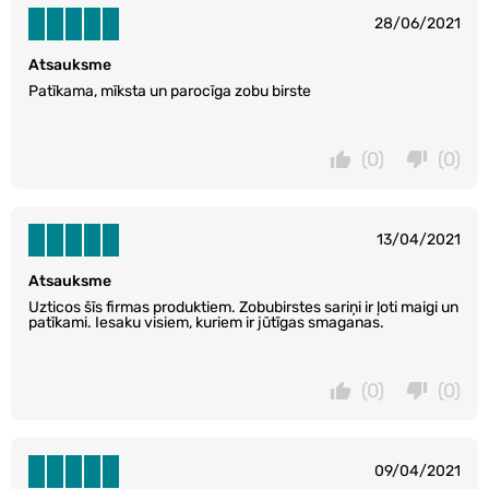
28/06/2021
Atsauksme
Patīkama, mīksta un parocīga zobu birste
(0)
(0)
13/04/2021
Atsauksme
Uzticos šīs firmas produktiem. Zobubirstes sariņi ir ļoti maigi un
patīkami. Iesaku visiem, kuriem ir jūtīgas smaganas.
(0)
(0)
09/04/2021