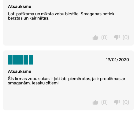
Atsauksme
Ļoti patīkama un mīksta zobu birstīte. Smaganas netiek
berztas un kairinātas.
(0)
(0)
19/01/2020
Atsauksme
Šīs firmas zobu sukas ir ļoti labi piemērotas, ja ir problēmas ar
smaganām. Iesaku citiem!
(0)
(0)