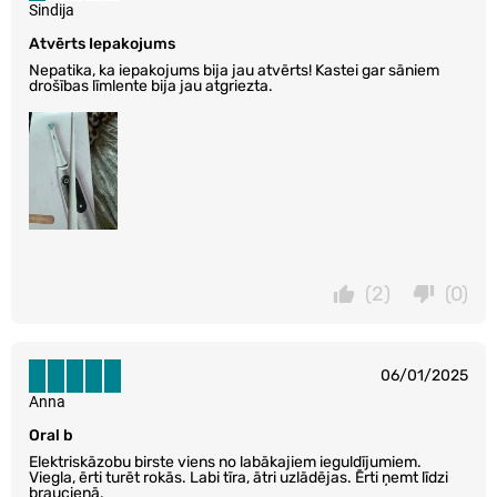
Sindija
Atvērts Iepakojums
Nepatika, ka iepakojums bija jau atvērts! Kastei gar sāniem
drošības līmlente bija jau atgriezta.
(2)
(0)
06/01/2025
Anna
Oral b
Elektriskāzobu birste viens no labākajiem ieguldījumiem.
Viegla, ērti turēt rokās. Labi tīra, ātri uzlādējas. Ērti ņemt līdzi
braucienā.