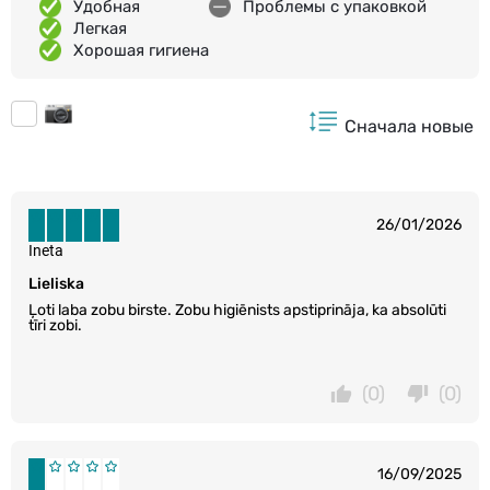
Удобная
Проблемы с упаковкой
Легкая
Хорошая гигиена
Сначала новые
26/01/2026
Ineta
Lieliska
Ļoti laba zobu birste. Zobu higiēnists apstiprināja, ka absolūti
tīri zobi.
(0)
(0)
16/09/2025