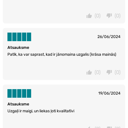
(0)
(0)
26/06/2024
Atsauksme
Patīk, ka var saprast, kad ir jānomaina uzgalis (krāsa mainās)
(0)
(0)
19/06/2024
Atsauksme
Uzgaļi ir maigi, un liekas ļoti kvalitatīvi