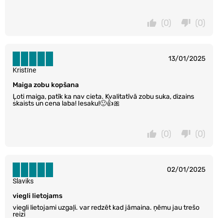
(0)
(0)
13/01/2025
Kristīne
Maiga zobu kopšana
Ļoti maiga, patīk ka nav cieta. Kvalitatīvā zobu suka, dizains
skaists un cena laba! Iesaku!🙂👍🎀
(0)
(0)
02/01/2025
Slaviks
viegli lietojams
viegli lietojami uzgaļi. var redzēt kad jāmaina. ņēmu jau trešo
reizi