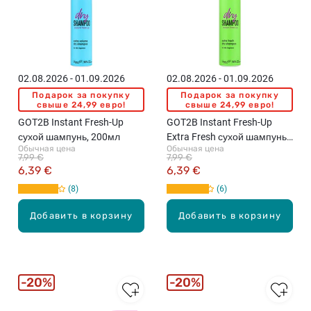
02.08.2026 - 01.09.2026
02.08.2026 - 01.09.2026
Подарок за покупку
Подарок за покупку
свыше 24,99 евро!
свыше 24,99 евро!
GOT2B Instant Fresh-Up
GOT2B Instant Fresh-Up
сухой шампунь, 200мл
Extra Fresh сухой шампунь,
Обычная цена
Обычная цена
200мл
7,99 €
7,99 €
6,39 €
6,39 €
8
6
Добавить в корзину
Добавить в корзину
20%
20%