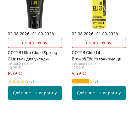
02.08.2026 - 01.09.2026
02.08.2026 - 01.09.2026
02.08-01.09
02.08-01.09
GOT2B Ultra Glued Spiking
GOT2B Glued 4
Glue гель для укладки
Brows&Edges тонирующий
Обычная цена
Обычная цена
волос, 150мл
гель для брови, 16мл
10,99 €
11,99 €
8,79 €
9,59 €
0
6
Добавить в корзину
Добавить в корзину