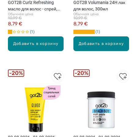
GOT2B Curlz Refreshing
GOT2B Volumania 24H лак
масло для волос - спрей,
для волос, 300мл
Обычная цена
Обычная цена
200мл
10,99 €
10,99 €
8,79 €
8,79 €
1
1
Добавить в корзину
Добавить в корзину
20%
20%
Тренд
социальных
сетей