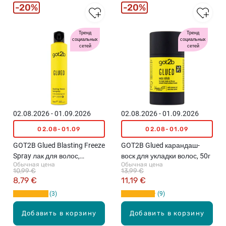
20%
20%
Тренд
Тренд
социальных
социальных
сетей
сетей
02.08.2026 - 01.09.2026
02.08.2026 - 01.09.2026
02.08-01.09
02.08-01.09
GOT2B Glued Blasting Freeze
GOT2B Glued карандаш-
Spray лак для волос,
воск для укладки волос, 50г
Обычная цена
Обычная цена
уровень фиксации - 6,
10,99 €
13,99 €
300мл
8,79 €
11,19 €
3
9
Добавить в корзину
Добавить в корзину