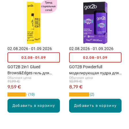
Тренд
социальных
сетей
02.08.2026 - 01.09.2026
02.08.2026 - 01.09.2026
02.08-01.09
02.08-01.09
GOT2B 2in1 Glued
GOT2B Powderfull
Brows&Edges гель для
моделирующая пудра для
Обычная цена
Обычная цена
бровей и молодых волос,
волос, 10г
11,99 €
10,99 €
16мл
9,59 €
8,79 €
10
2
Добавить в корзину
Добавить в корзину