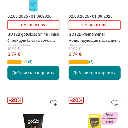
02.08.2026 - 01.09.2026
02.08.2026 - 01.09.2026
02.08-01.09
02.08-01.09
GOT2B gotGloss Shine Finish
GOT2B Phenomenal
cпрей для блеска волос,
моделирующая паста для
Обычная цена
Обычная цена
200мл
волос, 100мл
10,99 €
10,99 €
8,79 €
8,79 €
5
2
Добавить в корзину
Добавить в корзину
20%
20%
Тренд
социальных
сетей