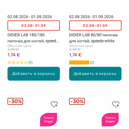
02.08.2026 - 01.09.2026
02.08.2026 - 01.09.2026
02.08-01.09
02.08-01.09
DIDIER LAB 180/180
DIDIER LAB 80/80 пилочка
пилочка для ногтей, speedy
для ногтей, speede white
Обычная цена
Обычная цена
zebra
2,49 €
2,49 €
1,74 €
1,74 €
0
2
Добавить в корзину
Добавить в корзину
30%
30%
Только в
Только в
Drogas!
Drogas!