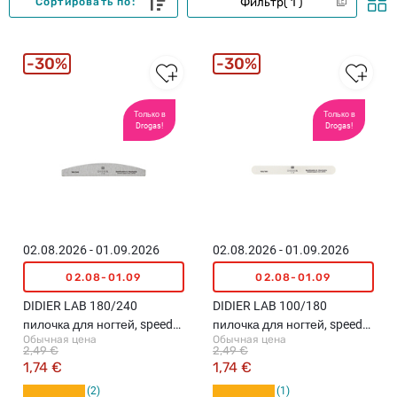
Фильтр
1
Сортировать по:
30%
30%
Только в
Только в
Drogas!
Drogas!
02.08.2026 - 01.09.2026
02.08.2026 - 01.09.2026
02.08-01.09
02.08-01.09
DIDIER LAB 180/240
DIDIER LAB 100/180
пилочка для ногтей, speedy
пилочка для ногтей, speede
Обычная цена
Обычная цена
zebra
white
2,49 €
2,49 €
1,74 €
1,74 €
2
1