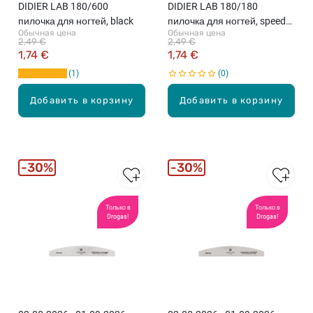
DIDIER LAB 180/600
DIDIER LAB 180/180
пилочка для ногтей, black
пилочка для ногтей, speedy
Обычная цена
Обычная цена
zebra
2,49 €
2,49 €
1,74 €
1,74 €
1
0
Добавить в корзину
Добавить в корзину
30%
30%
Только в
Только в
Drogas!
Drogas!