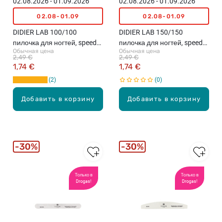
02.08.2026 - 01.09.2026
02.08.2026 - 01.09.2026
02.08-01.09
02.08-01.09
DIDIER LAB 100/100
DIDIER LAB 150/150
пилочка для ногтей, speedy
пилочка для ногтей, speedy
Обычная цена
Обычная цена
zebra
zebra
2,49 €
2,49 €
1,74 €
1,74 €
2
0
Добавить в корзину
Добавить в корзину
30%
30%
Только в
Только в
Drogas!
Drogas!