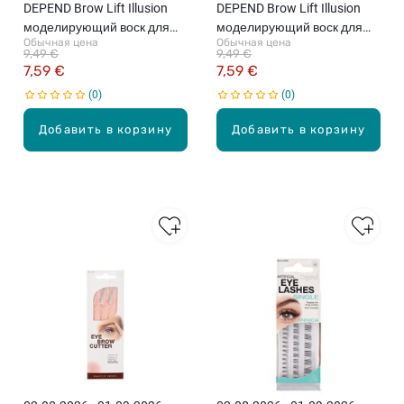
DEPEND Brow Lift Illusion
DEPEND Brow Lift Illusion
моделирующий воск для
моделирующий воск для
Обычная цена
Обычная цена
бровей, Taupe, 5г
бровей, Medium Brown, 5г
9,49 €
9,49 €
7,59 €
7,59 €
0
0
Добавить в корзину
Добавить в корзину