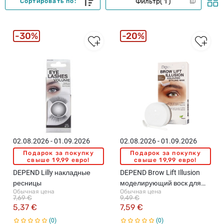
Фильтр
1
Сортировать по:
30%
20%
02.08.2026 - 01.09.2026
02.08.2026 - 01.09.2026
Подарок за покупку
Подарок за покупку
свыше 19,99 евро!
свыше 19,99 евро!
DEPEND Lilly накладные
DEPEND Brow Lift Illusion
ресницы
моделирующий воск для
Обычная цена
Обычная цена
бровей, Soft Brown, 5г
7,69 €
9,49 €
5,37 €
7,59 €
0
0