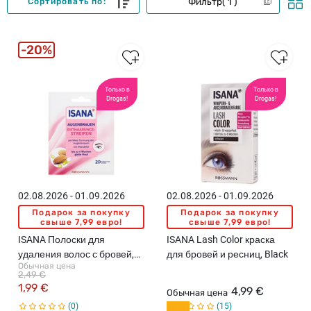
Фильтр
1
Сортировать по:
20%
Только в
Только в
Drogas!
Drogas!
02.08.2026 - 01.09.2026
02.08.2026 - 01.09.2026
Подарок за покупку
Подарок за покупку
свыше 7,99 евро!
свыше 7,99 евро!
ISANA Полоски для
ISANA Lash Color краска
удаления волос с бровей,
для бровей и ресниц, Black
Обычная цена
20шт
2,49 €
1,99 €
4,99 €
Обычная цена
0
15