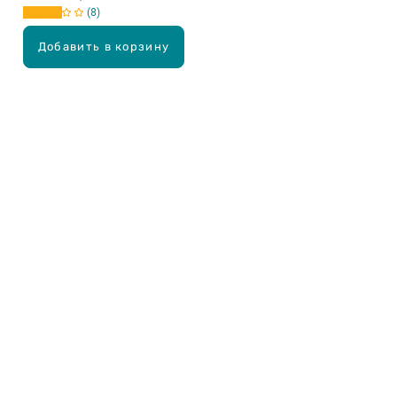
8
Добавить в корзину
Карьера в Drogas
ЧЗВ Часто задаваемые вопросы
Правила использования