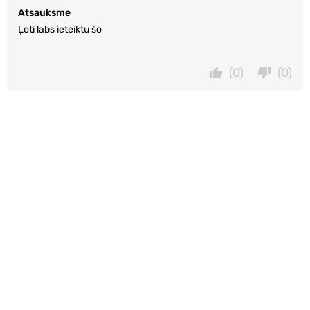
Atsauksme
Ļoti labs ieteiktu šo
(0)
(0)