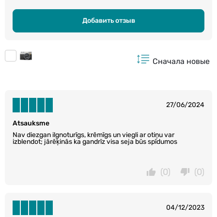
Добавить отзыв
Сначала новые
27/06/2024
Atsauksme
Nav diezgan ilgnoturīgs, krēmīgs un viegli ar otiņu var
izblendot; jārēķinās ka gandrīz visa seja būs spīdumos
(0)
(0)
04/12/2023