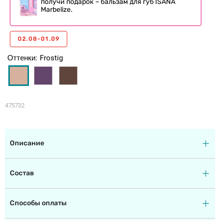
получи подарок – бальзам для губ ISANA
Marbelize.
02.08-01.09
Оттенки
Frostig
475732
Описание
Состав
Способы оплаты