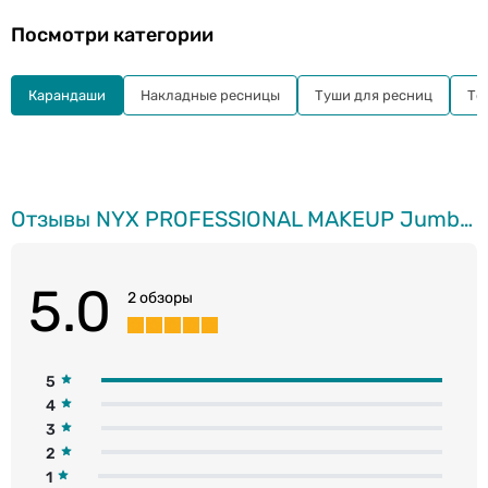
Посмотри категории
Карандаши
Накладные ресницы
Туши для ресниц
Те
Отзывы NYX PROFESSIONAL MAKEUP Jumbo контурный карандаш для глаз, 634 Frostig, 5г
5.0
2 обзоры
5
4
3
2
1