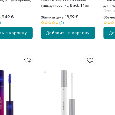
тушь для ресниц, Black, 14мл
для гла
Оттенк
9,49 €
18,99 €
а
Обычная цена
Обычна
0
ть в корзину
Добавить в корзину
До