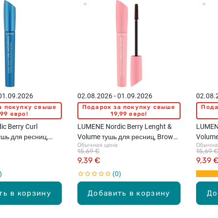
 01.09.2026
02.08.2026 - 01.09.2026
02.08.
а покупку свыше
Подарок за покупку свыше
Пода
,99 евро!
19,99 евро!
c Berry Curl
LUMENE Nordic Berry Lenght &
LUMENE
ушь для ресниц,
Volume тушь для ресниц, Brown,
Volume
Обычная цена
Обычна
8мл
8мл
15,69 €
15,69 
9,39 €
9,39 
0
ть в корзину
Добавить в корзину
До