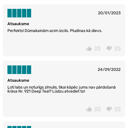
20/01/2023
Atsauksme
Perfekts! Dūmakainām acim izcils. Pludinas kā dievs.
(0)
(0)
24/09/2022
Atsauksme
Ļoti labs un noturīgs zīmulis, tikai kāpēc jums nav pārdošanā
krāsa Nr. 921 Deep Teal? Lūdzu atvediet to!
(0)
(0)