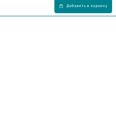
Добавить в корзину
Карьера в Drogas
ЧЗВ Часто задаваемые вопросы
Правила использования
О Drogas
Интернет-магазин