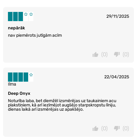
29/11/2025
nepārāk
nav piemērots jutīgām acīm
(0)
(0)
22/04/2025
Ilma
Deep Onyx
Noturība laba, bet diemžēl izsmērējas uz taukainiem acu
plakstiņiem, kā arī iezīmējot augšējo starpskropstu līniju,
dienas laikā arī izsmērējas uz apakšējo.
(0)
(0)