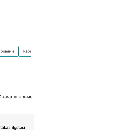
бровями
Карандаши
Сначала новые
tākas, ilgstoši