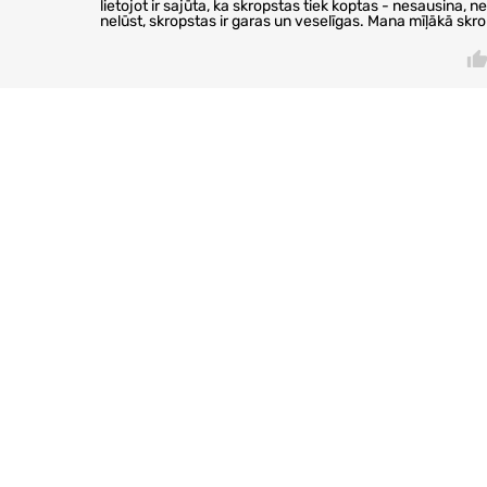
lietojot ir sajūta, ka skropstas tiek koptas - nesausina, ne
nelūst, skropstas ir garas un veselīgas. Mana mīļākā skro