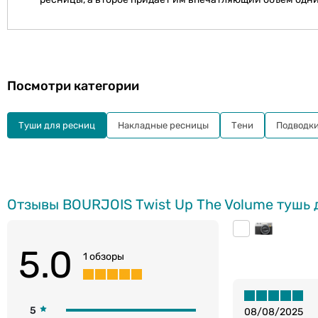
Посмотри категории
Туши для ресниц
Накладные ресницы
Тени
Подводк
Отзывы BOURJOIS Twist Up The Volume тушь д
5.0
1 обзоры
5
08/08/2025