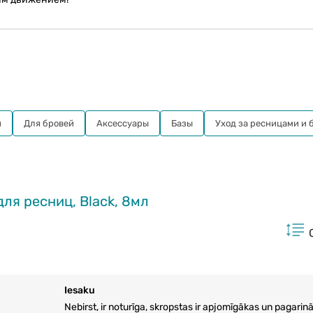
и
Для бровей
Aксессуары
Базы
Уход за ресницами и 
ля ресниц, Black, 8мл
Iesaku
Nebirst, ir noturīga, skropstas ir apjomīgākas un pagarinā