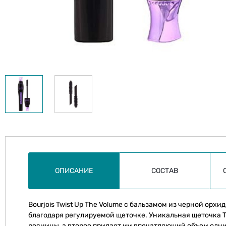
ОПИСАНИЕ
СОСТАВ
Bourjois Twist Up The Volume с бальзамом из черной ор
благодаря регулируемой щеточке. Уникальная щеточка T
ресницы, а второе придает им впечатляющий объем одн