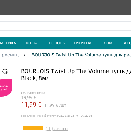
МЕТИКА
КОЖА
ВОЛОСЫ
ГИГИЕНА
ДОМ
АК
я ресниц
BOURJOIS Twist Up The Volume тушь для рес
BOURJOIS Twist Up The Volume тушь д
Black, 8мл
лько в
ogas!
Обычная цена
19,99 €
11,99 €
11,99 €
шт
Предложение действует с
02.08.2026 - 01.09.2026
( 1 ) отзывы