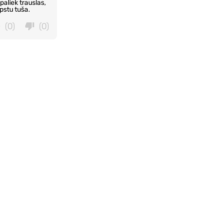
paliek trauslas,
pstu tuša.
(0)
(0)