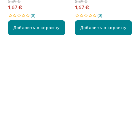
2,39 €
2,39 €
1,67 €
1,67 €
0
0
Добавить в корзину
Добавить в корзину
Карьера в Drogas
ЧЗВ Часто задаваемые вопросы
Правила использования