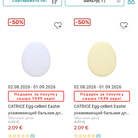
Фильтр
1
Сортировать по:
50%
50%
02.08.2026 - 01.09.2026
02.08.2026 - 01.09.2026
Подарок за покупку
Подарок за покупку
свыше 19,99 евро!
свыше 19,99 евро!
CATRICE Egg-cellent Easter
CATRICE Egg-cellent Easter
ухаживающий бальзам для
ухаживающий бальзам для
Обычная цена
Обычная цена
губ, C02 Blueberry Sugar
губ, C03 Honeymelon Sugar
4,19 €
4,19 €
Pop, 5г
Pop, 5г
2,09 €
2,09 €
0
0