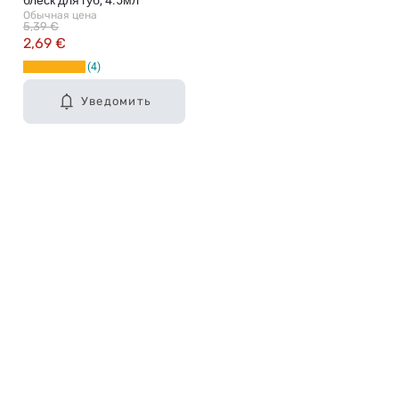
блеск для губ, 4.5мл
Обычная цена
5,39 €
2,69 €
4
Уведомить
Карьера в Drogas
ЧЗВ Часто задаваемые вопросы
Правила использования