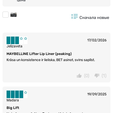
Сначала новые
17/02/2026
Jelizaveta
MAYBELLINE Lifter Lip Liner (peaking)
Krāsa un konsistence ir lieliska, BET asinot, svins saplīst.
(0)
(1)
19/09/2025
Madara
Big Lift