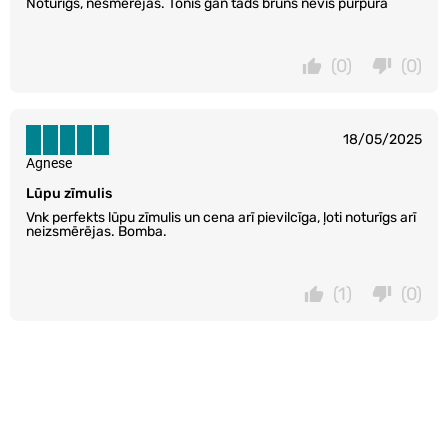
Noturīgs, nesmērējas. Tonis gan tāds brūns nevis purpura
(0)
(0)
18/05/2025
Agnese
Lūpu zīmulis
Vnk perfekts lūpu zīmulis un cena arī pievilcīga, ļoti noturīgs arī
neizsmērējas. Bomba.
(1)
(0)