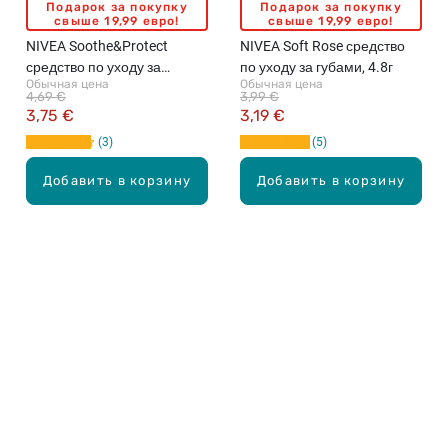
Подарок за покупку
Подарок за покупку
свыше 19,99 евро!
свыше 19,99 евро!
NIVEA Soothe&Protect
NIVEA Soft Rose средство
средство по уходу за
по уходу за губами, 4.8г
Обычная цена
Обычная цена
губами, 4.8г
4,69 €
3,99 €
3,75 €
3,19 €
3
5
Добавить в корзину
Добавить в корзину
Карьера в Drogas
ЧЗВ Часто задаваемые вопросы
Правила использования