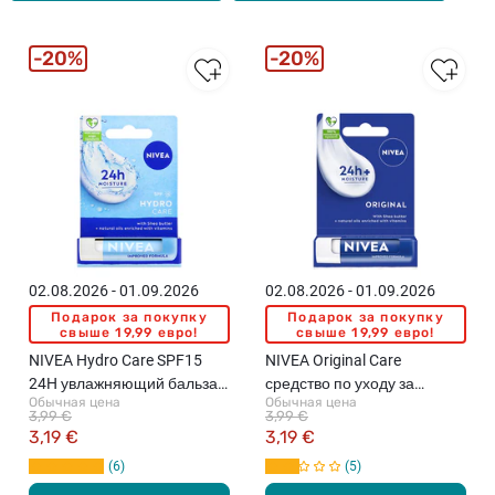
20%
20%
02.08.2026 - 01.09.2026
02.08.2026 - 01.09.2026
Подарок за покупку
Подарок за покупку
свыше 19,99 евро!
свыше 19,99 евро!
NIVEA Hydro Care SPF15
NIVEA Original Care
24H увлажняющий бальзам
средство по уходу за
Обычная цена
Обычная цена
для губ, 4.8г
губами, 4.8г
3,99 €
3,99 €
3,19 €
3,19 €
6
5