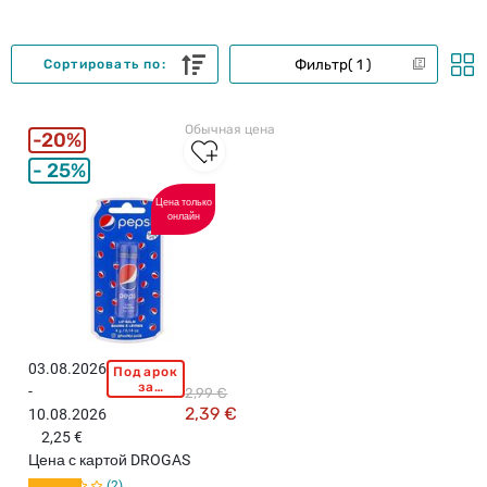
Фильтр
1
Сортировать по:
Обычная цена
20%
25%
Цена только
онлайн
03.08.2026
Подарок
P
за
-
2,99 €
E
покупку
2,39 €
10.08.2026
свыше
P
15,99
2,25 €
S
евро!
Цена с картой DROGAS
I
2