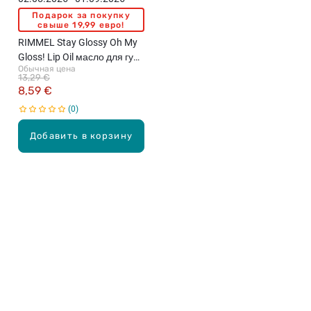
Подарок за покупку
свыше 19,99 евро!
RIMMEL Stay Glossy Oh My
Gloss! Lip Oil масло для губ,
Обычная цена
4.5мл
13,29 €
8,59 €
0
Добавить в корзину
Карьера в Drogas
ЧЗВ Часто задаваемые вопросы
Правила использования