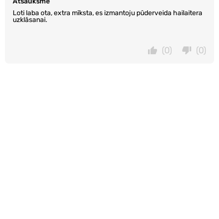
Atsauksme
Loti laba ota, extra mīksta, es izmantoju pūderveida hailaitera
uzklāsanai.
(0)
(0)