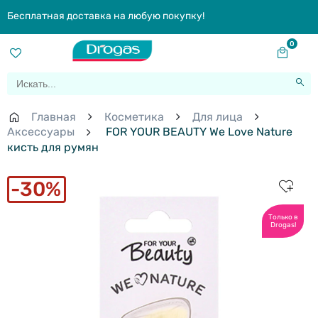
Бесплатная доставка на любую покупку!
0
Главная
Косметика
Для лица
Aксессуары
FOR YOUR BEAUTY We Love Nature
кисть для румян
30%
Только в
Drogas!