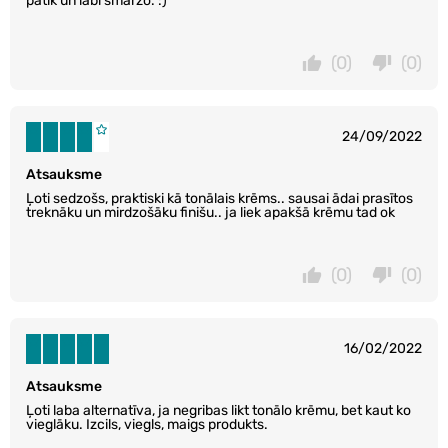
patīk un labi smaržo. :)
(0)
(0)
24/09/2022
Atsauksme
Ļoti sedzošs, praktiski kā tonālais krēms.. sausai ādai prasītos
treknāku un mirdzošāku finišu.. ja liek apakšā krēmu tad ok
(0)
(0)
16/02/2022
Atsauksme
Ļoti laba alternatīva, ja negribas likt tonālo krēmu, bet kaut ko
vieglāku. Izcils, viegls, maigs produkts.