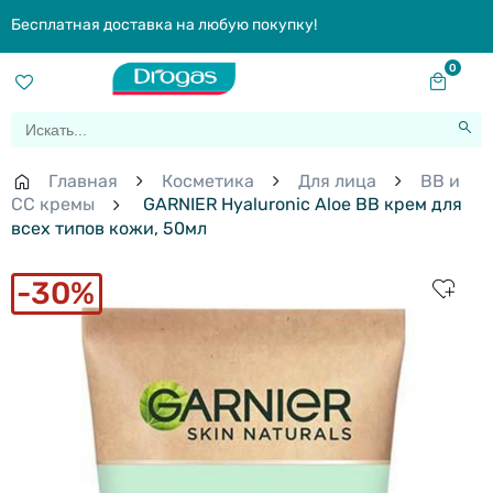
Бесплатная доставка на любую покупку!
0
Главная
Косметика
Для лица
BB и
СС кремы
GARNIER Hyaluronic Aloe BB крем для
всех типов кожи, 50мл
30%