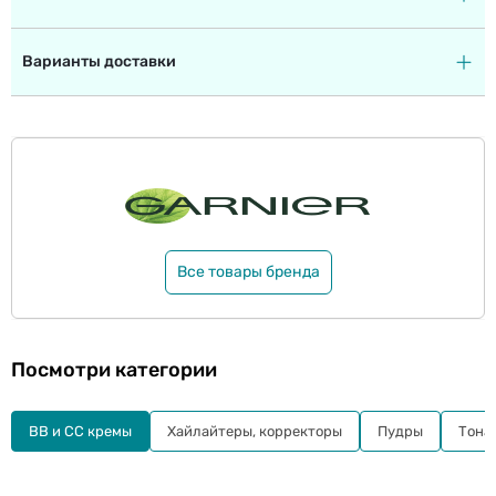
Варианты доставки
Все товары бренда
Посмотри категории
BB и СС кремы
Хайлайтеры, корректоры
Пудры
Тона