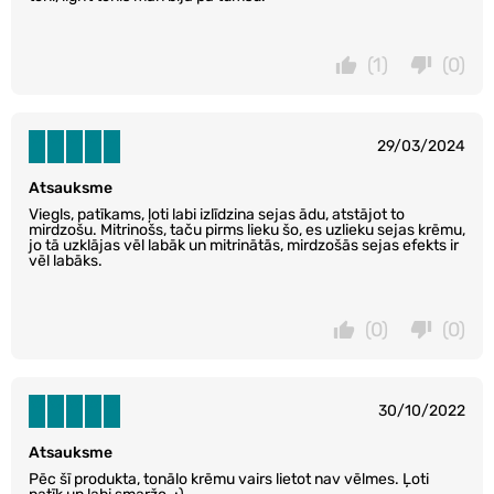
(1)
(0)
29/03/2024
Atsauksme
Viegls, patīkams, ļoti labi izlīdzina sejas ādu, atstājot to
mirdzošu. Mitrinošs, taču pirms lieku šo, es uzlieku sejas krēmu,
jo tā uzklājas vēl labāk un mitrinātās, mirdzošās sejas efekts ir
vēl labāks.
(0)
(0)
30/10/2022
Atsauksme
Pēc šī produkta, tonālo krēmu vairs lietot nav vēlmes. Ļoti