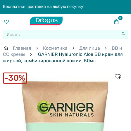
Бесплатная доставка на любую покупку!
0
Главная
Косметика
Для лица
BB и
СС кремы
GARNIER Hyaluronic Aloe BB крем для
жирной, комбинированной кожии, 50мл
30%