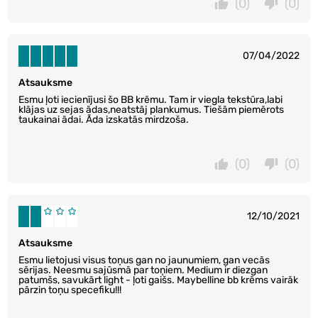
(0)
(0)
07/04/2022
Atsauksme
Esmu ļoti iecienījusi šo BB krēmu. Tam ir viegla tekstūra,labi
klājas uz sejas ādas,neatstāj plankumus. Tiešām piemērots
taukainai ādai. Āda izskatās mirdzoša.
(0)
(0)
12/10/2021
Atsauksme
Esmu lietojusi visus toņus gan no jaunumiem, gan vecās
sērijas. Neesmu sajūsmā par toņiem. Medium ir diezgan
patumšs, savukārt light - ļoti gaišs. Maybelline bb krēms vairāk
pārzin toņu specefiku!!!