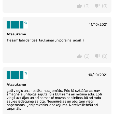
(0)
(0)
11/10/2021
Atsauksme
Tiešam labi der tieši taukainai un porainai ādai! :)
(0)
(0)
10/10/2021
Atsauksme
Ļoti viegls un ar patīkamu aromātu. Pēc tā uzklāšanas nav
smagnēja un lipīgā sajūta. Šis BB krēms arī mitrina ādu. Ļoti
viegli uzklājas un arī nomaskē mazas nepilnības, kā arī rada
saules iedeguma sajūta. Nesmērējas un pēc tam viegli
noņemams. Ļoti praktisks iepakojums. Noteikti lietošu arī
turpmāk.