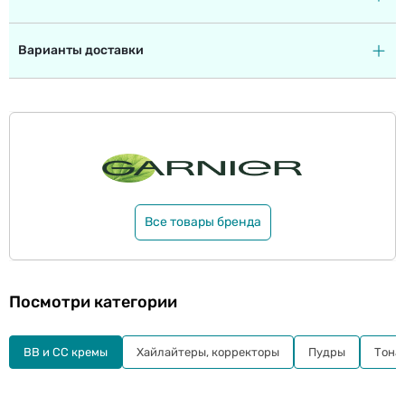
Варианты доставки
Все товары бренда
Посмотри категории
BB и СС кремы
Хайлайтеры, корректоры
Пудры
Тона