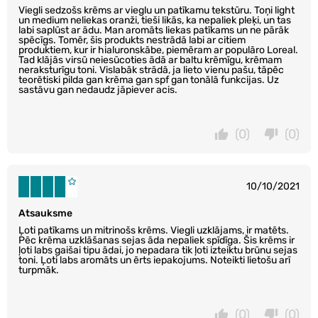
Viegli sedzošs krēms ar vieglu un patīkamu tekstūru. Toņi light
un medium neliekas oranži, tieši likās, ka nepaliek pleķi, un tas
labi saplūst ar ādu. Man aromāts liekas patīkams un ne pārāk
spēcīgs. Tomēr, šis produkts nestrādā labi ar citiem
produktiem, kur ir hialuronskābe, piemēram ar populāro Loreal.
Tad klājās virsū neiesūcoties ādā ar baltu krēmīgu, krēmam
neraksturīgu toni. Vislabāk strādā, ja lieto vienu pašu, tāpēc
teorētiski pilda gan krēma gan spf gan tonālā funkcijas. Uz
sastāvu gan nedaudz jāpiever acis.
(0)
(0)
10/10/2021
Atsauksme
Ļoti patīkams un mitrinošs krēms. Viegli uzklājams, ir matēts.
Pēc krēma uzklāšanas sejas āda nepaliek spīdīga. Šis krēms ir
ļoti labs gaišai tipu ādai, jo nepadara tik ļoti izteiktu brūnu sejas
toni. Ļoti labs aromāts un ērts iepakojums. Noteikti lietošu arī
turpmāk.
(0)
(0)