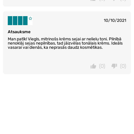
10/10/2021
Atsauksme
Man patīk! Viegls, mitrinošs krēms sejai ar nelielu toni. Pilnībā
nenoklāj sejas nepilnības, tad jāizvēlas tonālais krēms. Ideāls
vasarai vai dienās, ka neprasās daudz kosmētikas.
(0)
(0)