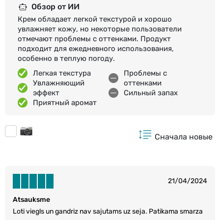
Обзор от ИИ
Крем обладает легкой текстурой и хорошо
увлажняет кожу, но некоторые пользователи
отмечают проблемы с оттенками. Продукт
подходит для ежедневного использования,
особенно в теплую погоду.
Легкая текстура
Проблемы с
Увлажняющий
оттенками
эффект
Сильный запах
Приятный аромат
Сначала новые
21/04/2024
Atsauksme
Loti viegls un gandriz nav sajutams uz seja. Patikama smarza