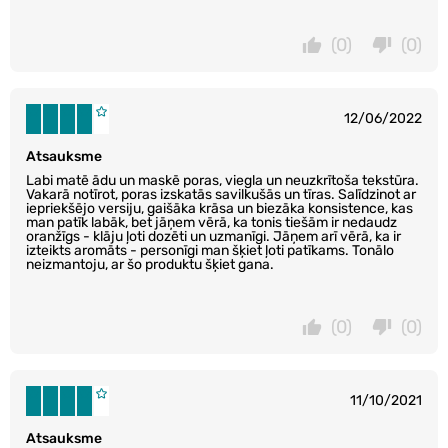
(0)
(0)
12/06/2022
Atsauksme
Labi matē ādu un maskē poras, viegla un neuzkrītoša tekstūra.
Vakarā notīrot, poras izskatās savilkušās un tīras. Salīdzinot ar
iepriekšējo versiju, gaišāka krāsa un biezāka konsistence, kas
man patīk labāk, bet jāņem vērā, ka tonis tiešām ir nedaudz
oranžīgs - klāju ļoti dozēti un uzmanīgi. Jāņem arī vērā, ka ir
izteikts aromāts - personīgi man šķiet ļoti patīkams. Tonālo
neizmantoju, ar šo produktu šķiet gana.
(0)
(0)
11/10/2021
Atsauksme