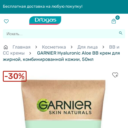
Бесплатная доставка на любую покупку!
0
Главная
Косметика
Для лица
BB и
СС кремы
GARNIER Hyaluronic Aloe BB крем для
жирной, комбинированной кожии, 50мл
30%