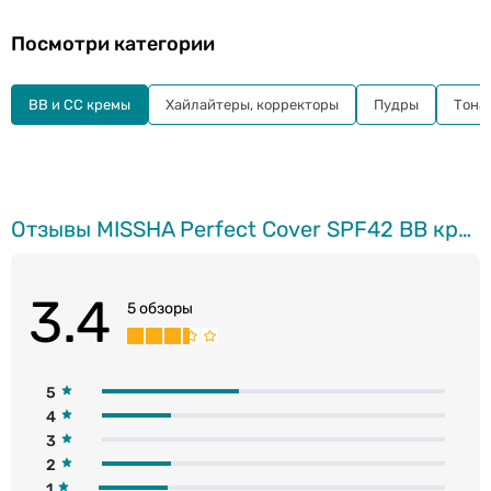
Посмотри категории
BB и СС кремы
Хайлайтеры, корректоры
Пудры
Тона
Отзывы MISSHA Perfect Cover SPF42 BB крем для лица, No.27, Honey Beige, 20мл
3.4
5 обзоры
5
4
3
2
1