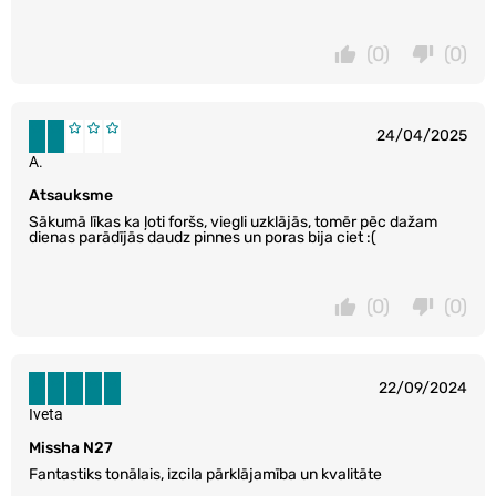
(0)
(0)
24/04/2025
A.
Atsauksme
Sākumā līkas ka ļoti foršs, viegli uzklājās, tomēr pēc dažam
dienas parādījās daudz pinnes un poras bija ciet :(
(0)
(0)
22/09/2024
Iveta
Missha N27
Fantastiks tonālais, izcila pārklājamība un kvalitāte