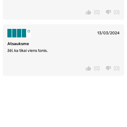
(0)
(0)
13/03/2024
Atsauksme
žēl, ka tikai viens tonis.
(0)
(0)