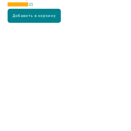
2
Добавить в корзину
Карьера в Drogas
ЧЗВ Часто задаваемые вопросы
Правила использования