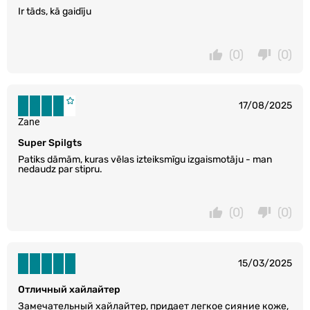
Ir tāds, kā gaidīju
(0)
(0)
17/08/2025
Zane
Super Spilgts
Patiks dāmām, kuras vēlas izteiksmīgu izgaismotāju - man
nedaudz par stipru.
(0)
(0)
15/03/2025
Отличный хайлайтер
Замечательный хайлайтер, придает легкое сияние коже,