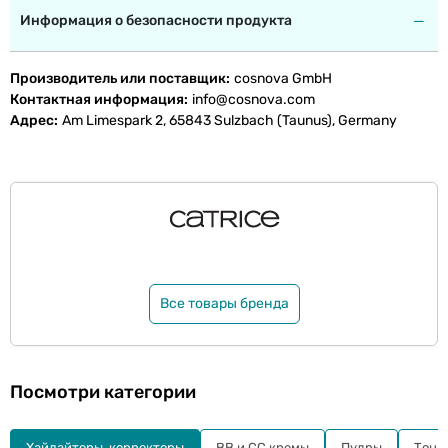
Информация о безопасности продукта
Производитель или поставщик
cosnova GmbH
Контактная информация
info@cosnova.com
Адрес
Am Limespark 2, 65843 Sulzbach (Taunus), Germany
Все товары бренда
Посмотри категории
Хайлайтеры, корректоры
BB и СС кремы
Пудры
Тона