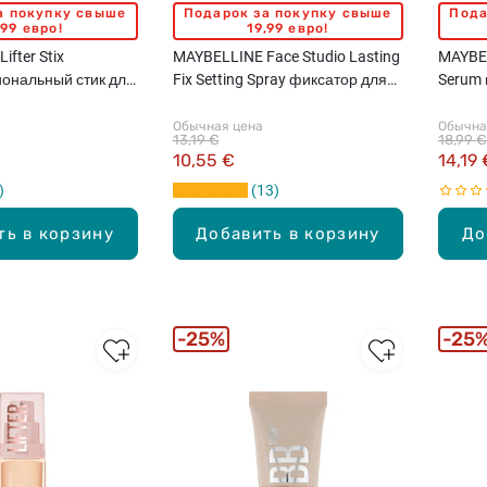
а покупку свыше
Подарок за покупку свыше
Пода
,99 евро!
19,99 евро!
fter Stix
MAYBELLINE Face Studio Lasting
MAYBEL
ональный стик для
Fix Setting Spray фиксатор для
Serum 
макияжа, 100мл
Обычная цена
Обычна
13,19 €
18,99 €
10,55 €
14,19 
13
ть в корзину
Добавить в корзину
До
25%
25