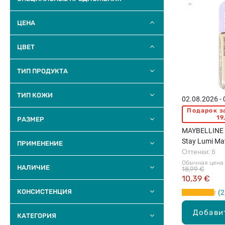
ЦЕНА
ЦВЕТ
ТИП ПРОДУКТА
ТИП КОЖИ
02.08.2026 -
Подарок з
19
РАЗМЕР
MAYBELLINE 
Stay Lumi Ma
ПРИМЕНЕНИЕ
крем, 35мл
Оттенки: 6
Обычная цена
НАЛИЧИЕ
18,99 €
10,39 €
КОНСИСТЕНЦИЯ
2
Добави
КАТЕГОРИЯ