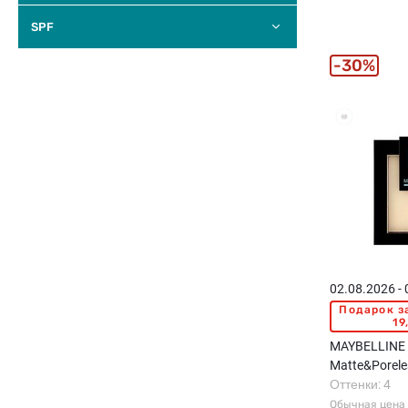
SPF
30%
02.08.2026 -
Подарок з
19
MAYBELLINE 
Matte&Porel
пудра, 9г
Оттенки: 4
Обычная цена