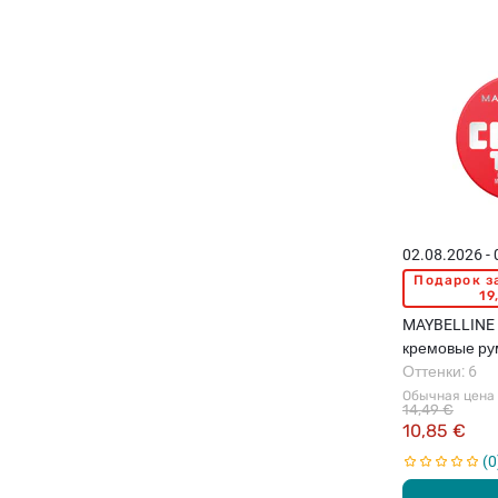
02.08.2026 -
Подарок з
19
MAYBELLINE 
кремовые рум
5г
Оттенки: 6
Обычная цена
14,49 €
10,85 €
0