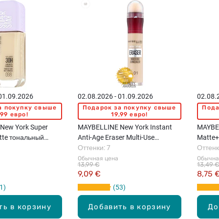
 01.09.2026
02.08.2026 - 01.09.2026
02.08.
а покупку свыше
Подарок за покупку свыше
Пода
,99 евро!
19,99 евро!
New York Super
MAYBELLINE New York Instant
MAYBEL
tte тональный
Anti-Age Eraser Multi-Use
Matte+
консилер, 6.8мл
Оттенки: 7
30мл
Оттенк
Обычная цена
Обычна
13,99 €
13,49 
9,09 €
8,75 
1
53
ть в корзину
Добавить в корзину
До