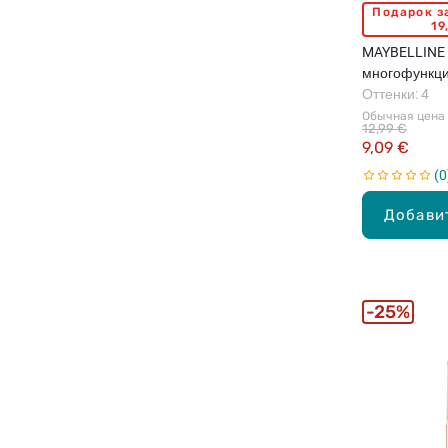
Подарок з
19
MAYBELLINE Li
многофункци
макияжа, 6г
Оттенки: 4
Обычная цена
12,99 €
9,09 €
0
Добави
25%