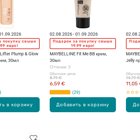
 01.09.2026
02.08.2026 - 01.09.2026
02.08.
а покупку свыше
Подарок за покупку свыше
Пода
,99 евро!
19,99 евро!
ifter Plump & Glow
MAYBELLINE Fit Me BB крем,
MAYBEL
рем, 30мл
30мл
Jelly 
Оттенки: 3
Обычная цена
Обычна
8,79 €
14,79 €
6,59 €
11,05
29
ть в корзину
Добавить в корзину
До