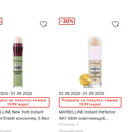
%
30%
2026 - 01.09.2026
02.08.2026 - 01.09.2026
рок за покупку свыше
Подарок за покупку свыше
19,99 евро!
19,99 евро!
LINE New York Instant
MAYBELLINE Instant Perfector
ge Eraser консиллер, 6.8мл
4in1 Glow осветляющий,
многофункциональный
Оттенки: 3
тонирующий флюид, 20мл
я цена
Обычная цена