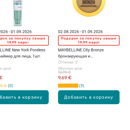
2026 - 01.09.2026
02.08.2026 - 01.09.2026
рок за покупку свыше
Подарок за покупку свыше
19,99 евро!
19,99 евро!
LINE New York Poreless
MAYBELLINE City Bronze
праймер для лица, 1шт.
бронзирующая и
контурирующая пудра, 8г
Оттенки: 2
я цена
Обычная цена
12,99 €
 €
9,69 €
0
5
бавить в корзину
Добавить в корзину