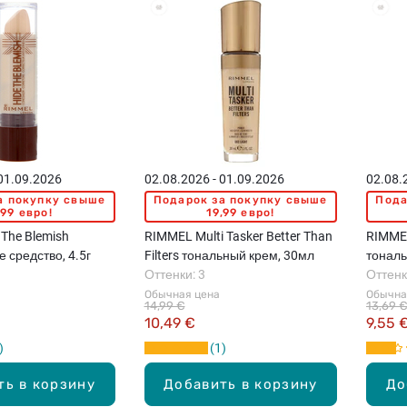
 01.09.2026
02.08.2026 - 01.09.2026
02.08.
а покупку свыше
Подарок за покупку свыше
Пода
,99 евро!
19,99 евро!
The Blemish
RIMMEL Multi Tasker Better Than
RIMMEL
средство, 4.5г
Filters тональный крем, 30мл
тональ
Оттенки: 3
Оттенк
Обычная цена
Обычна
14,99 €
13,69 
10,49 €
9,55 
1
ть в корзину
Добавить в корзину
До