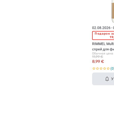
02.08.2026 -
Подарок з
19
RIMMEL Multi
спрей для ф
Обычная цена
100мл
11,99 €
8,99 €
0
У