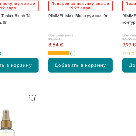
а покупку свыше
Подарок за покупку свыше
Пода
,99 евро!
19,99 евро!
Tasker Blush 'N'
RIMMEL Maxi Blush румяна, 9г
RIMMEL
, 8г
контур
18.5г
Обычная цена
Обычна
11,39 €
13,39 
8,54 €
9,99 €
1
ть в корзину
Добавить в корзину
До