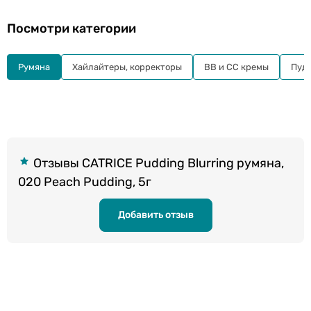
Посмотри категории
Румяна
Хайлайтеры, корректоры
BB и СС кремы
Пуд
Отзывы CATRICE Pudding Blurring румяна,
020 Peach Pudding, 5г
Добавить отзыв