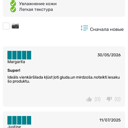
Увлажнение кожи
Легкая текстура
Сначала новые
30/05/2026
Margarita
Super!
Ideāls vienkārši!ada kļūst ļoti gluda,un mirdzoša.noteikti iesaku
šo produktu.
(0)
(0)
11/07/2025
Justīne