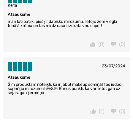
Keita
Atsauksme
man loti patiik. piešķir dabisku mirdzumu, lietoju zem viegla
tonālā krēma un tas mirdz cauri, izskatas nu super!
(0)
(0)
23/07/2024
Atsauksme
Šim produktam noteikti, ka ir jābūt makeup somiņā! Tas iedod
superīgu mirdzumu! 🤩🙏🏼 Bonus punkti, ka var lietot gan uz
sejas, gan ķermeņa
(1)
(0)