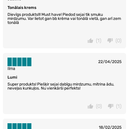
Tonālais krems
Dievīgs produkts!!! Must have! Piedod sejai tik smuku
mirdzumu. Var lietot gan bb krēma vai tonālā vietā, gan arī zem
tonālā
(1)
(0)
22/04/2025
Ilma
Lumi
Super produkts! Piešķir sejai dabīgu mirdzumu, mitrina ādu,
neveļas kunkuļos. Nu vienkārši perfekts!
(0)
(1)
18/02/2025