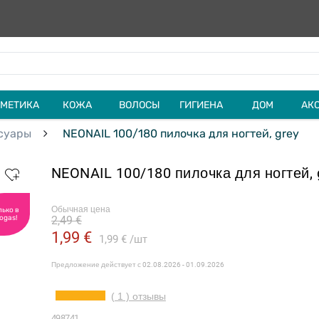
МЕТИКА
КОЖА
ВОЛОСЫ
ГИГИЕНА
ДОМ
АК
суары
NEONAIL 100/180 пилочка для ногтей, grey
NEONAIL 100/180 пилочка для ногтей, 
Обычная цена
лько в
ogas!
2,49 €
1,99 €
1,99 €
шт
Предложение действует с
02.08.2026 - 01.09.2026
( 1 ) отзывы
498741