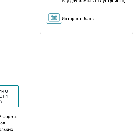
Pay для мобильных устройств)
Интернет-банк
Я О
СТИ
А
й формы.
ное
ольких