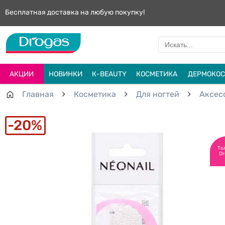
Бесплатная доставка на любую покупку!
АКЦИИ
НОВИНКИ
К-BEAUTY
КОСМЕТИКА
ДЕРМОКОС
Главная
Косметика
Для ногтей
Aксес
20%
То
Dr