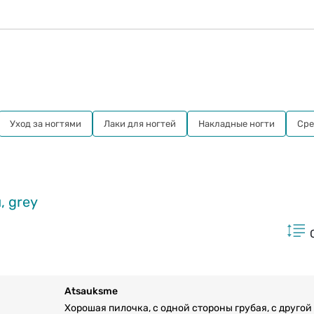
Уход за ногтями
Лаки для ногтей
Накладные ногти
Сре
, grey
Atsauksme
Хорошая пилочка, с одной стороны грубая, с друго