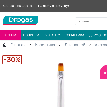
Бесплатная доставка на любую покупку!
АКЦИИ
НОВИНКИ
К-BEAUTY
КОСМЕТИКА
ДЕРМОКОС
Главная
Косметика
Для ногтей
Aксес
30%
То
Dr