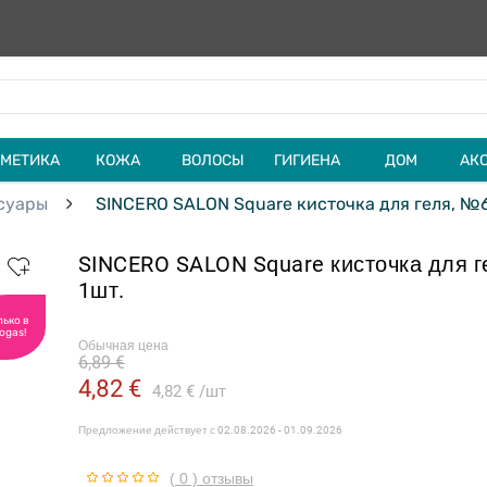
МЕТИКА
КОЖА
ВОЛОСЫ
ГИГИЕНА
ДОМ
АК
суары
SINCERO SALON Square кисточка для геля, №6
SINCERO SALON Square кисточка для г
1шт.
лько в
ogas!
Обычная цена
6,89 €
4,82 €
4,82 €
шт
Предложение действует с
02.08.2026 - 01.09.2026
( 0 ) отзывы