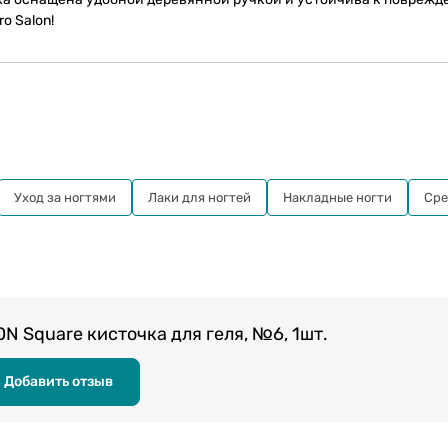
o Salon!
Уход за ногтями
Лаки для ногтей
Накладные ногти
Сре
 Square кисточка для геля, №6, 1шт.
Добавить отзыв