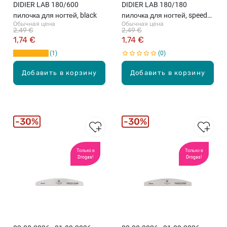
DIDIER LAB 180/600
DIDIER LAB 180/180
пилочка для ногтей, black
пилочка для ногтей, speedy
Обычная цена
Обычная цена
zebra
2,49 €
2,49 €
1,74 €
1,74 €
1
0
Добавить в корзину
Добавить в корзину
30%
30%
Только в
Только в
Drogas!
Drogas!