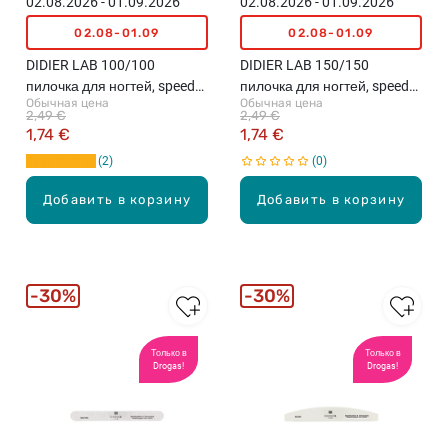
02.08.2026 - 01.09.2026
02.08.2026 - 01.09.2026
02.08-01.09
02.08-01.09
DIDIER LAB 100/100
DIDIER LAB 150/150
пилочка для ногтей, speedy
пилочка для ногтей, speedy
Обычная цена
Обычная цена
zebra
zebra
2,49 €
2,49 €
1,74 €
1,74 €
2
0
Добавить в корзину
Добавить в корзину
30%
30%
Только в
Только в
Drogas!
Drogas!