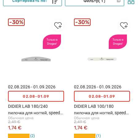
Фильтр
1
Сортировать по:
30%
30%
Только в
Только в
Drogas!
Drogas!
02.08.2026 - 01.09.2026
02.08.2026 - 01.09.2026
02.08-01.09
02.08-01.09
DIDIER LAB 180/240
DIDIER LAB 100/180
пилочка для ногтей, speedy
пилочка для ногтей, speede
Обычная цена
Обычная цена
zebra
white
2,49 €
2,49 €
1,74 €
1,74 €
2
1