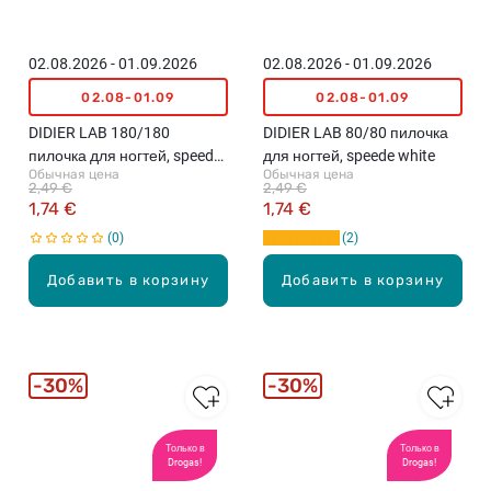
02.08.2026 - 01.09.2026
02.08.2026 - 01.09.2026
02.08-01.09
02.08-01.09
DIDIER LAB 180/180
DIDIER LAB 80/80 пилочка
пилочка для ногтей, speedy
для ногтей, speede white
Обычная цена
Обычная цена
zebra
2,49 €
2,49 €
1,74 €
1,74 €
0
2
Добавить в корзину
Добавить в корзину
30%
30%
Только в
Только в
Drogas!
Drogas!