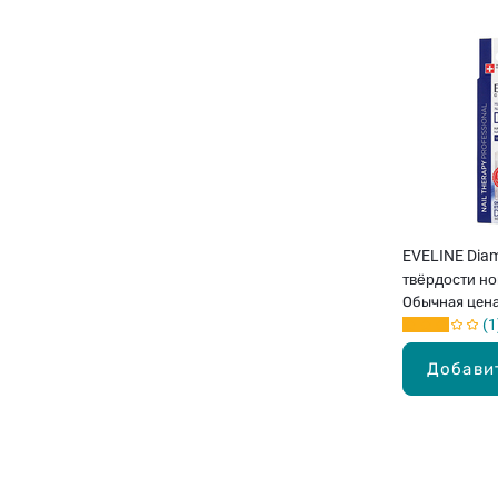
EVELINE Dia
твёрдости но
Обычная цен
1
Добави