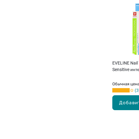
EVELINE Nail
Sensitive ин
укрепитель д
Обычная цен
3
Добави