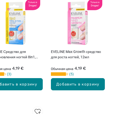
Только в
Только в
Drogas!
Drogas!
E Средство для
EVELINE Max Growth средство
новления ногтей 8in1,
для роста ногтей, 12мл
4,19 €
4,19 €
я цена
Обычная цена
3
5
бавить в корзину
Добавить в корзину