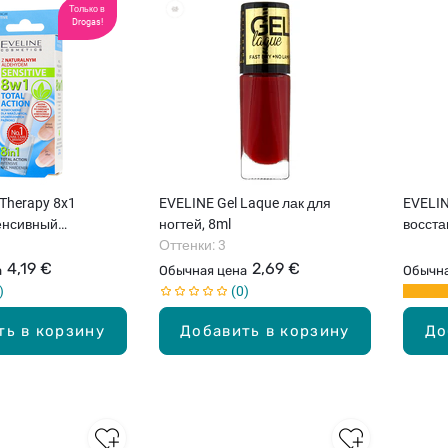
Только в
Drogas!
 Therapy 8x1
EVELINE Gel Laque лак для
EVELIN
тенсивный
ногтей, 8ml
восста
ля ногтей, 12мл
Оттенки: 3
12мл
4,19 €
2,69 €
а
Обычная цена
Обычна
0
ть в корзину
Добавить в корзину
До