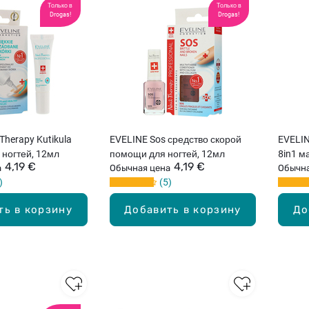
Только в
Только в
Drogas!
Drogas!
Therapy Kutikula
EVELINE Sos средство скорой
EVELINE
 ногтей, 12мл
помощи для ногтей, 12мл
8in1 м
4,19 €
4,19 €
а
Обычная цена
12мл
Обычна
5
ть в корзину
Добавить в корзину
До