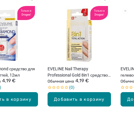
Только в
Только в
Drogas!
Drogas!
mond средство для
EVELINE Nail Therapy
EVELIN
гтей, 12мл
Professional Gold 8in1 средство
гелево
4,19 €
4,19 €
а
для восстановления ногтей,
Обычная цена
8мл
Обычна
0
12мл
ть в корзину
Добавить в корзину
До