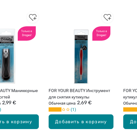
Только в
Только в
Drogas!
Drogas!
EAUTY Mаникюрные
FOR YOUR BEAUTY Инструмент
FOR Y
огтей
для снятия кутикулы
кутику
2,99 €
2,69 €
а
Обычная цена
Обычна
1
ть в корзину
Добавить в корзину
До