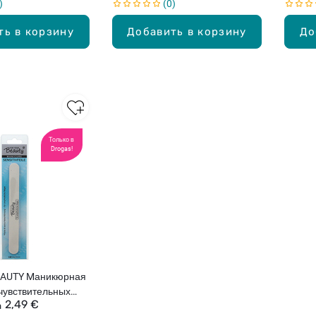
0
м воздействием
ть в корзину
Добавить в корзину
До
Только в
Drogas!
EAUTY Mаникюрная
чувствительных
2,49 €
а