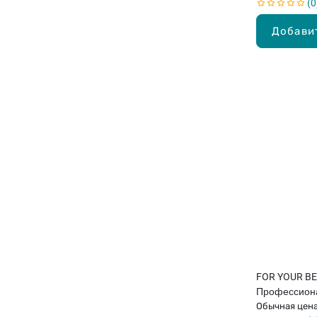
0
Добави
FOR YOUR B
Профессион
маникюрная 
Обычная цен