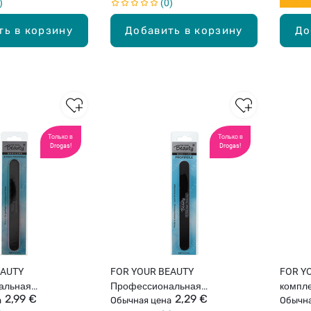
0
ть в корзину
Добавить в корзину
До
Только в
Только в
Drogas!
Drogas!
EAUTY
FOR YOUR BEAUTY
FOR Y
альная
Профессиональная
компле
2,99 €
2,29 €
пилочка с
а
маникюрная пилочка
Обычная цена
Обычна