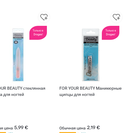
Только в
Только в
Drogas!
Drogas!
OUR BEAUTY стеклянная
FOR YOUR BEAUTY Mаникюрные
а для ногтей
щипцы для ногтей
5,99 €
2,19 €
я цена
Обычная цена