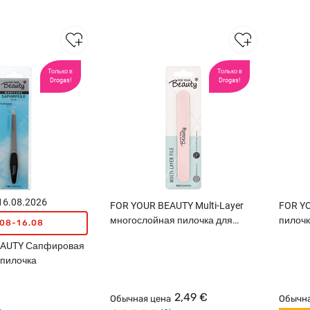
Только в
Только в
Drogas!
Drogas!
 16.08.2026
FOR YOUR BEAUTY Multi-Layer
FOR Y
многослойная пилочка для
пилочк
.08-16.08
ногтей
EAUTY Сапфировая
пилочка
2,49 €
Обычная цена
Обычна