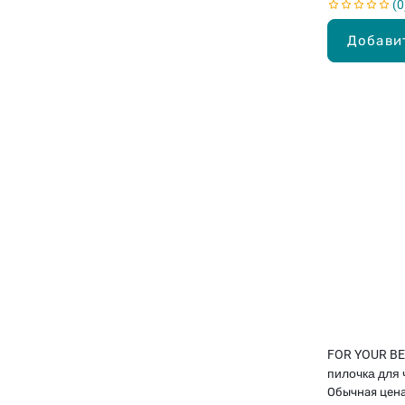
0
шестикратны
Добави
FOR YOUR B
пилочка для 
ногтей
Обычная цен