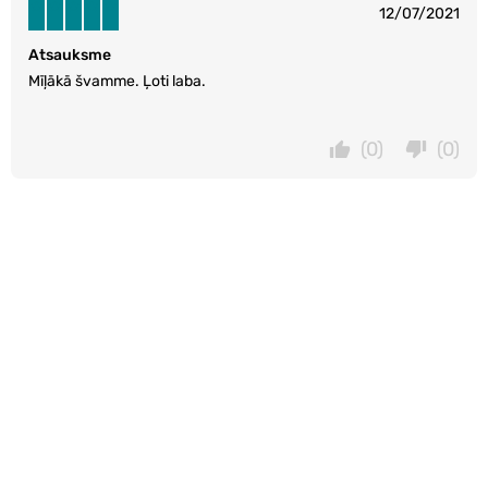
12/07/2021
Atsauksme
Mīļākā švamme. Ļoti laba.
(0)
(0)