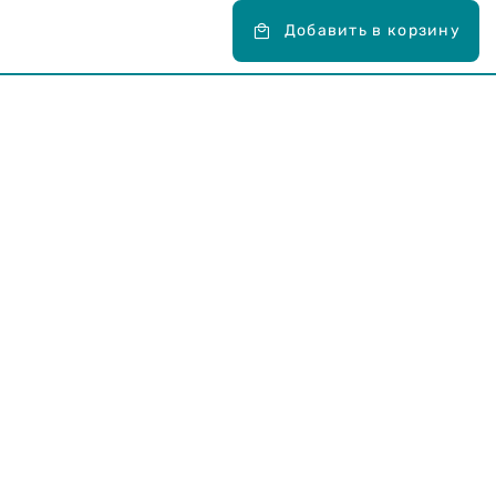
Добавить в корзину
Карьера в Drogas
ЧЗВ Часто задаваемые вопросы
Правила использования
О Drogas
Интернет-магазин