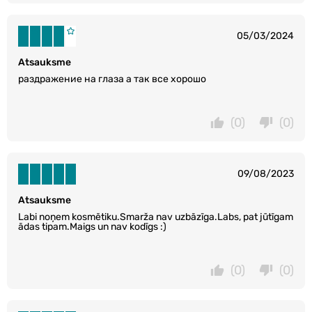
05/03/2024
Atsauksme
раздражение на глаза а так все хорошо
(0)
(0)
09/08/2023
Atsauksme
Labi noņem kosmētiku.Smarža nav uzbāzīga.Labs, pat jūtīgam
ādas tipam.Maigs un nav kodīgs :)
(0)
(0)