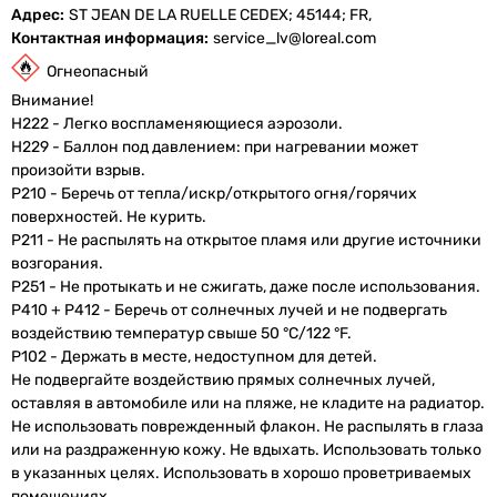
Адрес
ST JEAN DE LA RUELLE CEDEX; 45144; FR,
Контактная информация
service_lv@loreal.com
Огнеопасный
Внимание!
H222 - Легко воспламеняющиеся аэрозоли.
H229 - Баллон под давлением: при нагревании может
произойти взрыв.
P210 - Беречь от тепла/искр/открытого огня/горячих
поверхностей. Не курить.
P211 - Не распылять на открытое пламя или другие источники
возгорания.
P251 - Не протыкать и не сжигать, даже после использования.
P410 + P412 - Беречь от солнечных лучей и не подвергать
воздействию температур свыше 50 °C/122 °F.
P102 - Держать в месте, недоступном для детей.
Не подвергайте воздействию прямых солнечных лучей,
оставляя в автомобиле или на пляже, не кладите на радиатор.
Не использовать поврежденный флакон. Не распылять в глаза
или на раздраженную кожу. Не вдыхать. Использовать только
в указанных целях. Использовать в хорошо проветриваемых
помещениях.