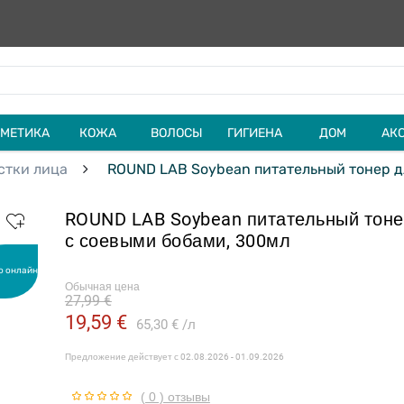
МЕТИКА
КОЖА
ВОЛОСЫ
ГИГИЕНА
ДОМ
АК
стки лица
ROUND LAB Soybean питательный тонер д
ROUND LAB Soybean питательный тоне
с соевыми бобами, 300мл
о онлайн
Обычная цена
27,99 €
19,59 €
65,30 €
л
Предложение действует с
02.08.2026 - 01.09.2026
( 0 ) отзывы