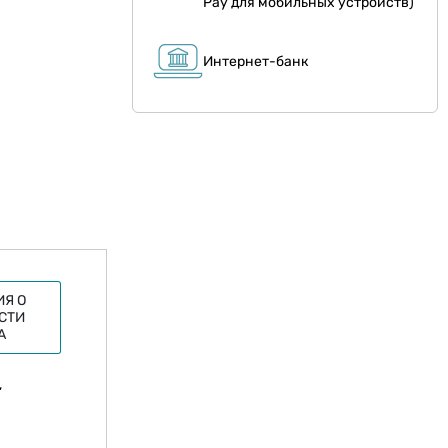
Pay для мобильных устройств)
Интернет-банк
Я О
СТИ
А
,