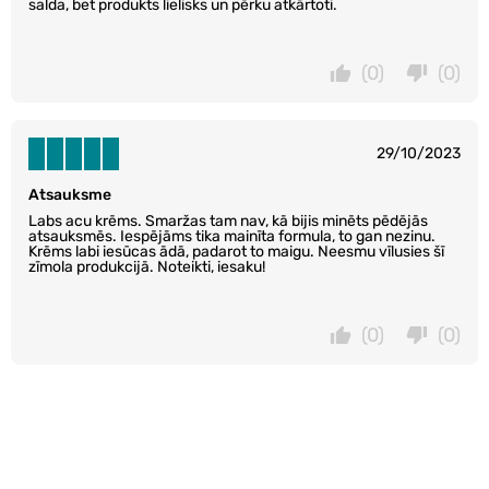
salda, bet produkts lielisks un pērku atkārtoti.
(0)
(0)
29/10/2023
Atsauksme
Labs acu krēms. Smaržas tam nav, kā bijis minēts pēdējās
atsauksmēs. Iespējāms tika mainīta formula, to gan nezinu.
Krēms labi iesūcas ādā, padarot to maigu. Neesmu vīlusies šī
zīmola produkcijā. Noteikti, iesaku!
(0)
(0)