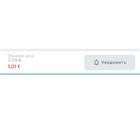
Обычная цена
7,19 €
Уведомить
5,03 €
Карьера в Drogas
ЧЗВ Часто задаваемые вопросы
Правила использования