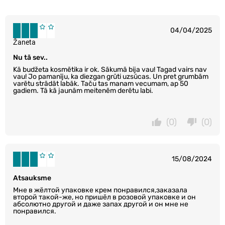
04/04/2025
Žaneta
Nu tā sev..
Kā budžeta kosmētika ir ok. Sākumā bija vau! Tagad vairs nav
vau! Jo pamanīju, ka diezgan grūti uzsūcas. Un pret grumbām
varētu strādāt labāk. Taču tas manam vecumam, ap 50
gadiem. Tā kā jaunām meitenēm derētu labi.
(0)
(0)
15/08/2024
Atsauksme
Мне в жёлтой упаковке крем понравился,заказала
второй такой-же, но пришёл в розовой упаковке и он
абсолютно другой и даже запах другой и он мне не
понравился.