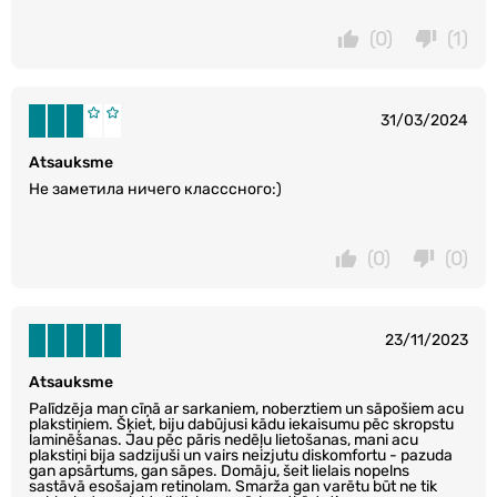
(0)
(1)
31/03/2024
Atsauksme
Не заметила ничего класссного:)
(0)
(0)
23/11/2023
Atsauksme
Palīdzēja man cīņā ar sarkaniem, noberztiem un sāpošiem acu
plakstiņiem. Šķiet, biju dabūjusi kādu iekaisumu pēc skropstu
laminēšanas. Jau pēc pāris nedēļu lietošanas, mani acu
plakstiņi bija sadzijuši un vairs neizjutu diskomfortu - pazuda
gan apsārtums, gan sāpes. Domāju, šeit lielais nopelns
sastāvā esošajam retinolam. Smarža gan varētu būt ne tik