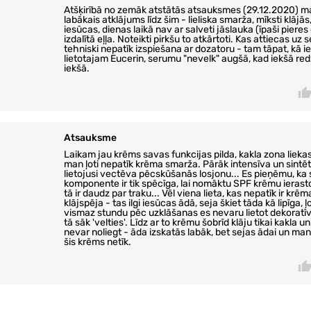
Atšķirībā no zemāk atstātās atsauksmes (29.12.2020) ma
labākais atklājums līdz šim - lieliska smarža, mīksti klājās
iesūcas, dienas laikā nav ar salveti jāslauka (īpaši piere
izdalītā eļļa. Noteikti pirkšu to atkārtoti. Kas attiecas uz 
tehniski nepatīk izspiešana ar dozatoru - tam tāpat, kā i
lietotajam Eucerin, serumu "nevelk" augšā, kad iekšā red
iekšā.
Atsauksme
Laikam jau krēms savas funkcijas pilda, kakla zona liekas
man ļoti nepatīk krēma smarža. Pārāk intensīva un sintēti
lietojusi vectēva pēcskūšanās losjonu... Es pieņēmu, ka
komponente ir tik spēcīga, lai nomāktu SPF krēmu ierast
tā ir daudz par traku... Vēl viena lieta, kas nepatīk ir kr
klājspēja - tas ilgi iesūcas ādā, seja škiet tāda kā lipīga, ļot
vismaz stundu pēc uzklāšanas es nevaru lietot dekoratīv
tā sāk 'velties'. Līdz ar to krēmu šobrīd klāju tikai kakla u
nevar noliegt - āda izskatās labāk, bet sejas ādai un 
šis krēms netīk.