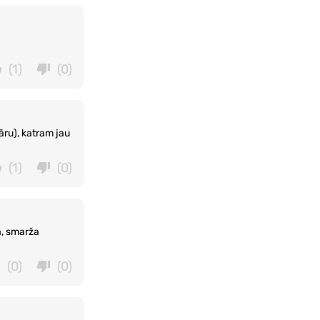
(1)
(0)
ru), katram jau
(1)
(0)
nā, smarža
(0)
(0)