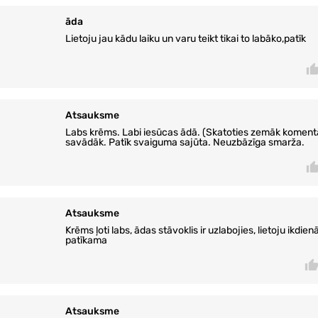
āda
Lietoju jau kādu laiku un varu teikt tikai to labāko,patīk
Atsauksme
Labs krēms. Labi iesūcas ādā. (Skatoties zemāk komentā
savādāk. Patīk svaiguma sajūta. Neuzbāzīga smarža.
Atsauksme
Krēms ļoti labs, ādas stāvoklis ir uzlabojies, lietoju ikdie
patīkama
Atsauksme