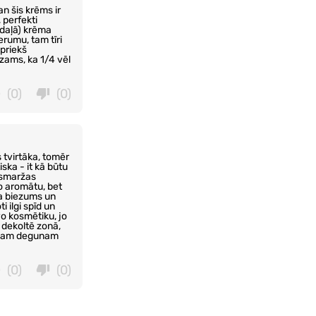
n šis krēms ir
, perfekti
s daļā) krēma
serumu, tam tīri
epriekš
zams, ka 1/4 vēl
(0)
(0)
 tvirtāka, tomēr
ska - it kā būtu
 smaržas
o aromātu, bet
ēma biezums un
i ilgi spīd un
o kosmētiku, jo
n dekoltē zonā,
manam degunam
(0)
(0)