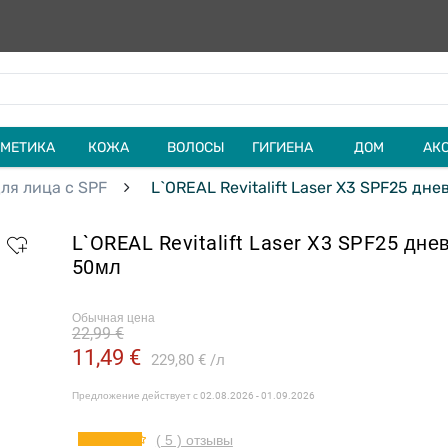
МЕТИКА
КОЖА
ВОЛОСЫ
ГИГИЕНА
ДОМ
АК
ля лица с SPF
L`OREAL Revitalift Laser X3 SPF25 дне
L`OREAL Revitalift Laser X3 SPF25 дне
50мл
Обычная цена
22,99 €
11,49 €
229,80 €
л
Предложение действует с
02.08.2026 - 01.09.2026
( 5 ) отзывы