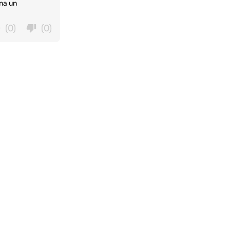
ina un
(0)
(0)