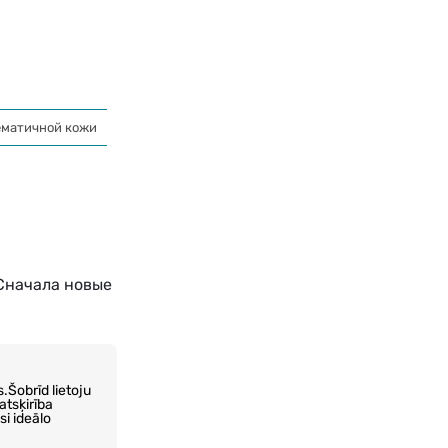
ематичной кожи
Кремы с тонирующим эффектом
Для очистки 
Сначала новые
s.Šobrīd lietoju
atsķirība
si ideālo