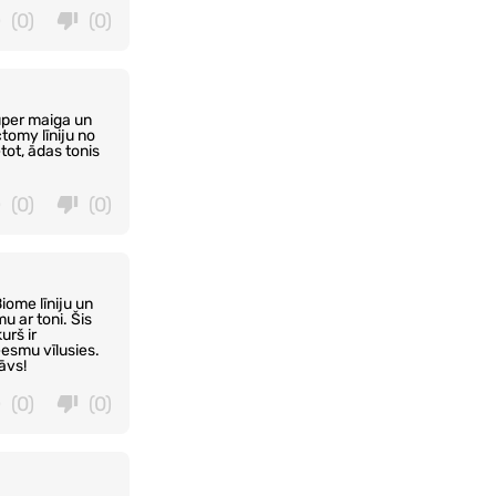
(0)
(0)
uper maiga un
tomy līniju no
tot, ādas tonis
(0)
(0)
iome līniju un
u ar toni. Šis
urš ir
eesmu vīlusies.
āvs!
(0)
(0)