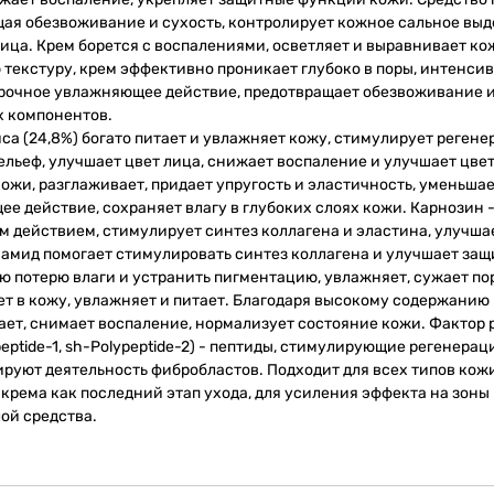
щая обезвоживание и сухость, контролирует кожное сальное выд
ица. Крем борется с воспалениями, осветляет и выравнивает ко
 текстуру, крем эффективно проникает глубоко в поры, интенси
осрочное увлажняющее действие, предотвращает обезвоживание 
х компонентов.
а (24,8%) богато питает и увлажняет кожу, стимулирует реген
ельеф, улучшает цвет лица, снижает воспаление и улучшает цвет
жи, разглаживает, придает упругость и эластичность, уменьша
е действие, сохраняет влагу в глубоких слоях кожи. Карнозин 
 действием, стимулирует синтез коллагена и эластина, улучша
намид помогает стимулировать синтез коллагена и улучшает за
 потерю влаги и устранить пигментацию, увлажняет, сужает по
ет в кожу, увлажняет и питает. Благодаря высокому содержанию
ает, снимает воспаление, нормализует состояние кожи. Фактор 
ypeptide-1, sh-Polypeptide-2) - пептиды, стимулирующие регенерац
руют деятельность фибробластов. Подходит для всех типов кож
рема как последний этап ухода, для усиления эффекта на зоны
ой средства.