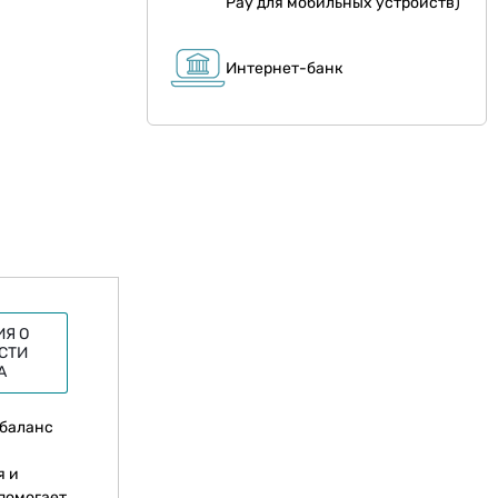
Pay для мобильных устройств)
Интернет-банк
Я О
СТИ
А
 баланс
я и
помогает