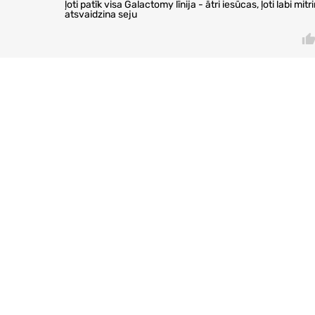
ļoti patīk visa Galactomy līnija - ātri iesūcas, ļoti labi mitr
atsvaidzina seju