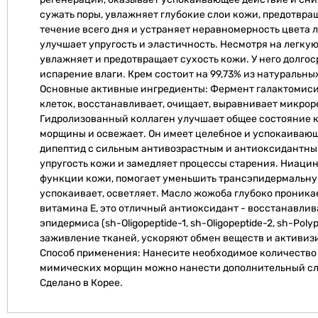
сужать поры, увлажняет глубокие слои кожи, предотвра
течение всего дня и устраняет неравномерность цвета л
улучшает упругость и эластичность. Несмотря на легкую
увлажняет и предотвращает сухость кожи. У него долг
испарение влаги. Крем состоит на 99,73% из натуральны
Основные активные ингредиенты: Фермент галактомисис
клеток, восстанавливает, очищает, выравнивает микрор
Гидролизованный коллаген улучшает общее состояние ко
морщины и освежает. Он имеет целебное и успокаивающе
дипептид с сильным антивозрастным и антиоксидантным
упругость кожи и замедляет процессы старения. Ниаци
функции кожи, помогает уменьшить трансэпидермальную
успокаивает, осветляет. Масло жожоба глубоко проника
витамина E, это отличный антиоксидант - восстанавлив
эпидермиса (sh-Oligopeptide-1, sh-Oligopeptide-2, sh-Pol
заживление тканей, ускоряют обмен веществ и активизи
Способ применения: Нанесите необходимое количество к
мимических морщин можно нанести дополнительный сл
Сделано в Корее.