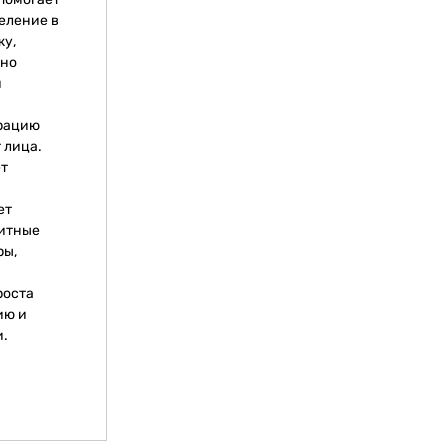
еление в
жу,
вно
и
ерацию
 лица.
ет
-
ет
щитные
ры,
роста
ию и
и.