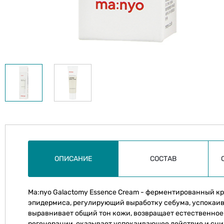
ОПИСАНИЕ
СОСТАВ
Ma:nyo Galactomy Essence Cream - ферментированный к
эпидермиса, регулирующий выработку себума, успока
выравнивает общий тон кожи, возвращает естественное
регенерации, оказывает успокаивающее действие и сни