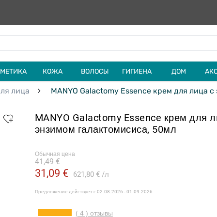
МЕТИКА
КОЖА
ВОЛОСЫ
ГИГИЕНА
ДОМ
АК
ля лица
MANYO Galactomy Essence крем для лица с
MANYO Galactomy Essence крем для л
энзимом галактомисиса, 50мл
Обычная цена
41,49 €
31,09 €
621,80 €
л
Предложение действует с
02.08.2026 - 01.09.2026
( 4 ) отзывы