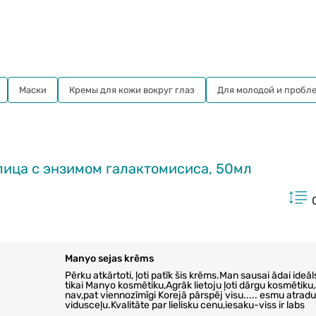
Маски
Кремы для кожи вокруг глаз
Для молодой и пробл
лица с энзимом галактомисиса, 50мл
Manyo sejas krēms
Pērku atkārtoti, ļoti patīk šis krēms.Man sausai ādai ideāl
tikai Manyo kosmētiku,Agrāk lietoju ļoti dārgu kosmētiku,
nav,pat viennozīmīgi Korejā pārspēj visu..... esmu atradu
vidusceļu.Kvalitāte par lielisku cenu,iesaku-viss ir labs