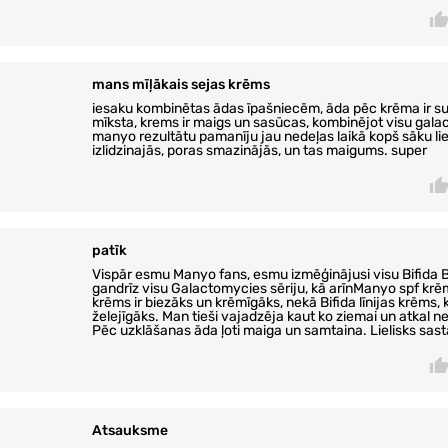
mans mīļākais sejas krēms
iesaku kombinētas ādas īpašniecēm, āda pēc krēma ir s
mīksta, krems ir maigs un sasūcas, kombinējot visu galac
manyo rezultātu pamanīju jau nedeļas laikā kopš sāku lie
izlidzinajās, poras smazinājās, un tas maigums. super
patīk
Vispār esmu Manyo fans, esmu izmēģinājusi visu Bifida B
gandrīz visu Galactomycies sēriju, kā arīnManyo spf krēm
krēms ir biezāks un krēmīgāks, nekā Bifida līnijas krēms, k
želejīgāks. Man tieši vajadzēja kaut ko ziemai un atkal n
Pēc uzklāšanas āda ļoti maiga un samtaina. Lielisks sast
Atsauksme