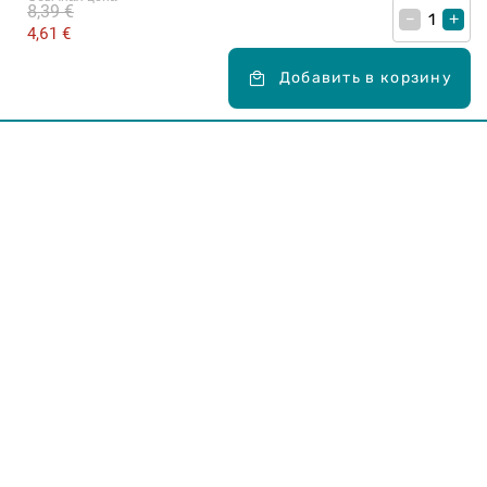
8,39 €
–
+
4,61 €
Добавить в корзину
Карьера в Drogas
ЧЗВ Часто задаваемые вопросы
Правила использования
О Drogas