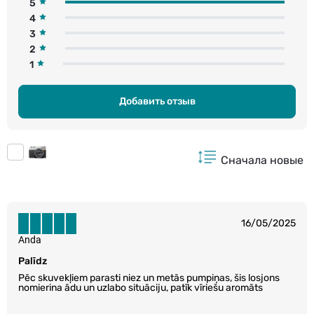
5
4
3
2
1
Добавить отзыв
Сначала новые
16/05/2025
Anda
Palīdz
Pēc skuvekļiem parasti niez un metās pumpiņas, šis losjons
nomierina ādu un uzlabo situāciju, patīk vīriešu aromāts