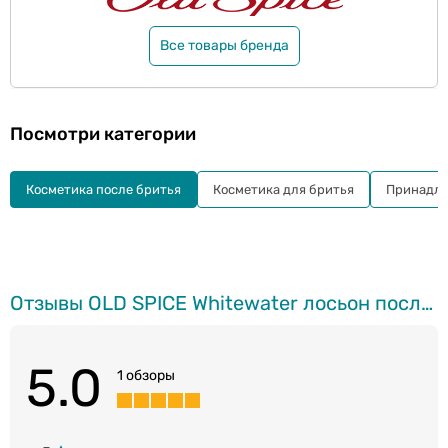
Все товары бренда
Посмотри категории
Косметика после бритья
Косметика для бритья
Принадле
Отзывы OLD SPICE Whitewater лосьон после бритья, 100мл
5.0
1 обзоры