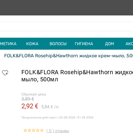
МЕТИКА
КОЖА
ВОЛОСЫ
ГИГИЕНА
ДОМ
АК
FOLK&FLORA Rosehip&Hawthorn жидкое крем-мыло, 5
FOLK&FLORA Rosehip&Hawthorn жидко
мыло, 500мл
Обычная цена
3,89 €
2,92 €
5,84 €
л
Предложение действует с
02.08.2026 - 01.09.2026
( 0 ) отзывы