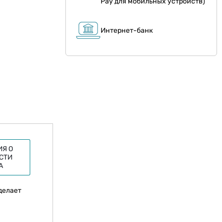
Pay для мобильных устройств)
Интернет-банк
Я О
СТИ
А
делает