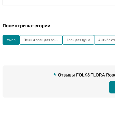
Посмотри категории
Мыло
Пены и соли для ванн
Гели для душа
Антибакт
Отзывы FOLK&FLORA Rose