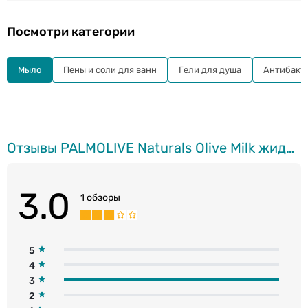
Посмотри категории
Мыло
Пены и соли для ванн
Гели для душа
Антибакт
Отзывы PALMOLIVE Naturals Olive Milk жидкое мыло для рук, 300мл
3.0
1 обзоры
5
4
3
2