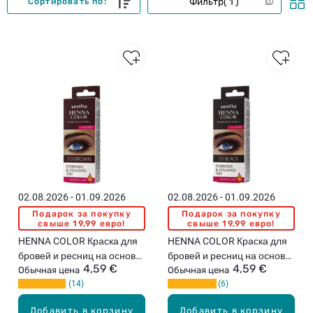
Фильтр
1
Сортировать по:
02.08.2026 - 01.09.2026
02.08.2026 - 01.09.2026
Подарок за покупку
Подарок за покупку
свыше 19,99 евро!
свыше 19,99 евро!
HENNA COLOR Краска для
HENNA COLOR Краска для
бровей и ресниц на основе
бровей и ресниц на основе
4,59 €
4,59 €
хны, 3.0 Коричневая
Обычная цена
хны, 1.0 Чёрная
Обычная цена
14
6
Добавить в корзину
Добавить в корзину